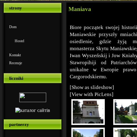
strony
Maniava
Biore początek swojej histor
Dom
Maniawskie przyszły mniachi,
osiedlenie, gdzie żyją mn
Hostel
monasterza Skytu Maniawskieg
Iwan Wyszeńskij i Jow Kniahy
Kontakt
Stawropihiji od Patriarchó
Recenzje
unikalne w Ewropie prawo
Cargorodskiemu.
liczniki
[Show as slideshow]
[View with PicLens]
partnerzy