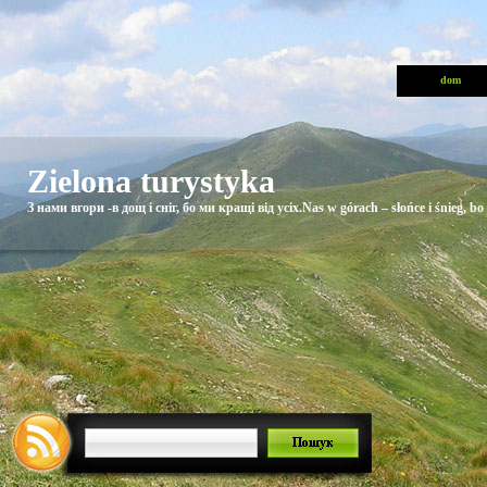
dom
Zielona turystyka
З нами вгори -в дощ і сніг, бо ми кращі від усіх.Nas w górach – słońce i śnieg, bo 