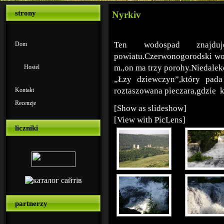
strony
Nyrkiv
Ten wodospad znajdu
Dom
powiatu.Czerwonogorodski wo
m.,on ma trzy porohy.Niedalek
Hostel
„Łzy dziewczyn”,który pa
roztaszowana pieczara,gdzie 
Kontakt
Recenzje
[Show as slideshow]
[View with PicLens]
liczniki
partnerzy