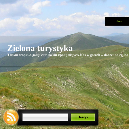
dom
Zielona turystyka
З нами вгори -в дощ і сніг, бо ми кращі від усіх.Nas w górach – słońce i śnieg, bo 