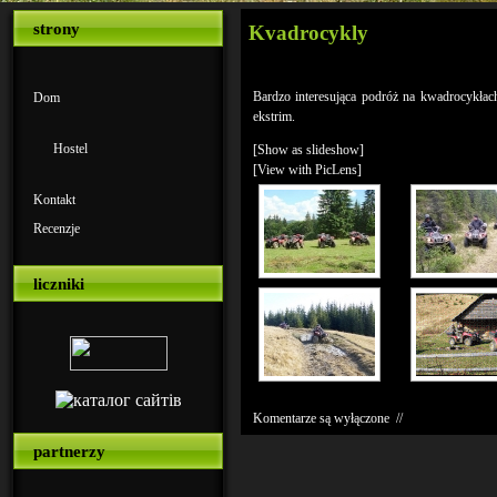
strony
Kvadrocykly
Bardzo interesująca podróż na kwadrocykłac
Dom
ekstrim.
Hostel
[Show as slideshow]
[View with PicLens]
Kontakt
Recenzje
liczniki
Komentarze są wyłączone
//
partnerzy