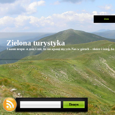
dom
Zielona turystyka
З нами вгори -в дощ і сніг, бо ми кращі від усіх.Nas w górach – słońce i śnieg, bo 