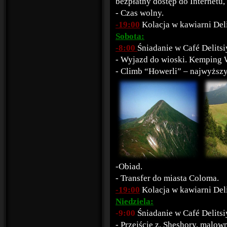
bezpłatny dostęp do Internetu
- Czas wolny.
-19:00
Kolacja w kawiarni Deli
Sobota:
-8:00
Śniadanie w Café Delitsi
- Wyjazd do wioski. Kemping 
- Climb “Howerli” – najwyższy
-Obiad.
- Transfer do miasta Coloma.
-19:00
Kolacja w kawiarni Deli
Niedziela:
-9:00
Śniadanie w Café Delitsi
- Przejście z. Sheshory, malow