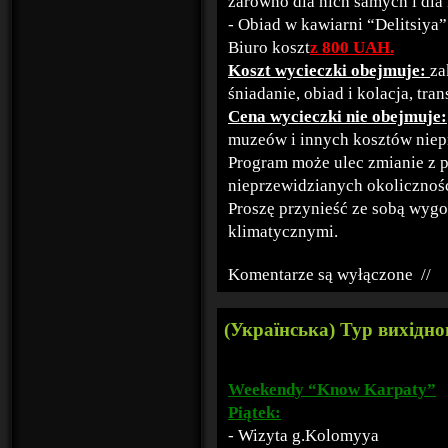
zarówno dla nich samych i dla 
- Obiad w kawiarni “Delitsiya”
Biuro koszt
z 800 UAH.
Koszt wycieczki obejmuje:
za
śniadanie, obiad i kolacja, tran
Cena wycieczki nie obejmuje:
muzeów i innych kosztów niep
Program może ulec zmianie z
nieprzewidzianych okolicznośc
Proszę przynieść ze sobą wygo
klimatycznymi.
Komentarze są wyłączone
//
(Українська) Тур вихідног
Weekendy “Know Karpaty”
Piątek:
- Wizyta g.Kolomyya