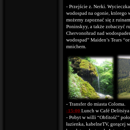
- Przejście z. Nerki. Wyciecz
wodospad na ogonie, którego w
możemy zapoznać się z ruinami
Poninskyy, a także zobaczyć 
Chervonohrad nad wodospadem
wodospad” Maiden’s Tears “ora
mnichem.
- Transfer do miasta Coloma.
-15:00
Lunch w Café Delitsiya
- Pobyt w willi “Obfitość” poł
łazienka, kabelneTV, gorącej w