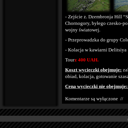
- Zejście z. Dzembronja Hill “
Chornogory, byłego czesko-pol
wojny światowej.
- Przeprowadzka do grupy Col
- Kolacja w kawiarni Delitsiya 
Tour
z 400
UAH
.
Koszt wycieczki obejmuje:
za
obiad, kolacja, gotowanie szasz
Cena wycieczki nie obejmuje
Komentarze są wyłączone
//