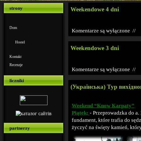
strony
Weekendowe 4 dni
Dom
Komentarze są wyłączone
//
Hostel
Weekendowe 3 dni
Kontakt
Recenzje
Komentarze są wyłączone
//
liczniki
(Українська) Тур вихідног
Weekend “Know Karpaty”
Piątek:
- Przeprowadzka do a.
fundament, które trafia do sę
życzyć na święty kamień, który
partnerzy