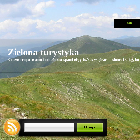
dom
Zielona turystyka
З нами вгори -в дощ і сніг, бо ми кращі від усіх.Nas w górach – słońce i śnieg, bo 