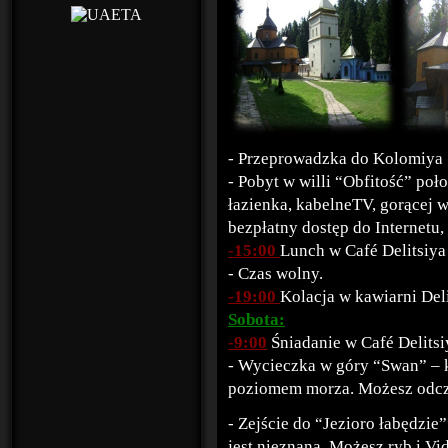
- Przeprowadzka do Kolomiya
- Pobyt w willi “Obfitość” poł
łazienka, kabelneTV, gorącej w
bezpłatny dostęp do Internetu
-15:00
Lunch w Café Delitsiya
- Czas wolny.
-19:00
Kolacja w kawiarni Deli
Sobota:
-9:00
Śniadanie w Café Delitsi
- Wycieczka w góry “Swan” – 
poziomem morza. Możesz odcz
- Zejście do “Jezioro łabędzie
jest nieznana. Możesz ryb i Vi