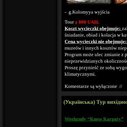
- g.Kolomyya wyjścia
Tour
z 800
UAH
.
Koszt wycieczki obejmuje:
za
śniadanie, obiad i kolacja w ka
Cena wycieczki nie obejmuje
muzeów i innych kosztów niep
Program może ulec zmianie z
nieprzewidzianych okolicznośc
Proszę przynieść ze sobą wygo
klimatycznymi.
Komentarze są wyłączone
//
(Українська) Тур вихідног
Weekendy “Know Karpaty”