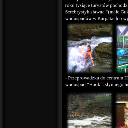
roku tysiące turystów pochod
Serebrystyh sławna “(małe Guk
wodospadów w Karpatach o wys
- Przeprowadzka do centrum H
wodospad “Hook”, słynnego hu