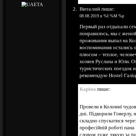
Виталий
пише:
08.08.2019 в %I:%M %p
Первый раз отдыхали сем
понравилось, мы с женой 
проживания выпал на Ко
воспоминания остались 
плюсом – теплое, челове
хозяев Руслана и Юли. О
туристических поездок и
рекомендую Hostel Галіц
Каріна
пише:
31.07.2019 в %I:%M %p
Провели в Коломиї чудов
дні. Підкорили Говерлу, 
складно спускатися чере
професійній роботі пана
словом дуже дякую за та