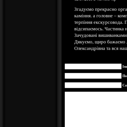
Згадуємо прекрасно орган
каміння. а головне – комп
терпіння екскурсовода. 
відсипаємось. Частинка 
Зачудовані вишиванками 
Дякуємо, щиро бажаємо л
Олександрівна та вся наш
Ім
По
Са