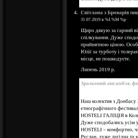
Світлана з Броварів
пиш
31.07.2019 в %I:%M %p
Щиро дякую за гарний ві
спілкування. Дуже спод
прийнятною ціною. Особ
Юлії за турботу і толера
місце, не пошкодуєте.
Липень 2019 р.
Зразковий ансамбль фо
04.06.2019 в %I:%M %p
Наш колектив з Донбасу 
етнографічного фестива
HOSTELI ГАЛІЦІЯ в Кол
Дуже сподобались усім 
HOSTELI – комфортно, ч
Руслан, дуже лагідна та 