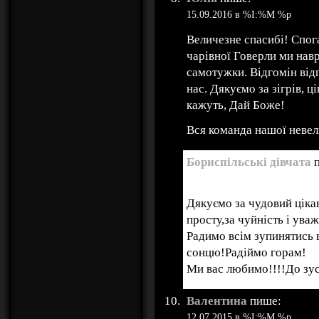
15.09.2016 в %I:%M %p
Величезне спасибі! Спог
чарівної Говерли ми нав
самотужки. Відгомін від
нас. Дякуємо за зігрів, ці
кажуть, Дай Боже!
Вся команда нашої невел
Бориспільські дівчата
п
13.07.2015 в %I:%M %p
Дякуємо за чудовий ціка
просту,за чуйність і уваж
Радимо всім зупинятись 
сонцю!Радіймо горам!
Ми вас любимо!!!!До зуст
Валентина
пише:
12.07.2015 в %I:%M %p