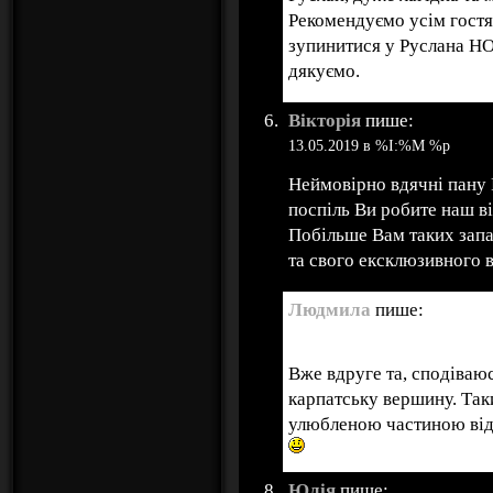
Рекомендуємо усім гост
зупинитися у Руслана HO
дякуємо.
Вікторія
пише:
13.05.2019 в %I:%M %p
Неймовірно вдячні пану Р
поспіль Ви робите наш в
Побільше Вам таких запа
та свого ексклюзивного 
Людмила
пише:
13.05.2019 в %I:%M %p
Вже вдруге та, сподіваюс
карпатську вершину. Так
улюбленою частиною від
Юлія
пише: