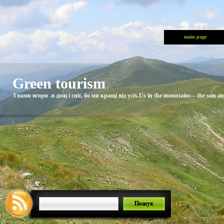
main page
Green tourism
З нами вгори -в дощ і сніг, бо ми кращі від усіх.Us in the mountains – the sun and