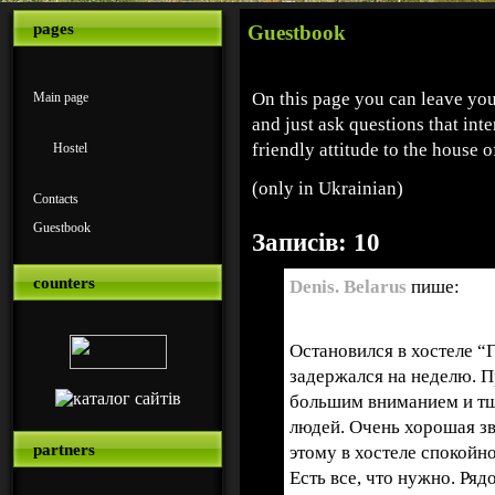
pages
Guestbook
On this page you can leave you
Main page
and just ask questions that int
friendly attitude to the house 
Hostel
(only in Ukrainian)
Contacts
Guestbook
Записів: 10
counters
Denis. Belarus
пише:
20.08.2019 в %I:%M %p
Остановился в хостеле “
задержался на неделю. П
большим вниманием и тщ
людей. Очень хорошая зв
partners
этому в хостеле спокойно
Есть все, что нужно. Ряд