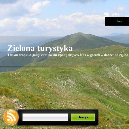
dom
Zielona turystyka
З нами вгори -в дощ і сніг, бо ми кращі від усіх.Nas w górach – słońce i śnieg, bo 