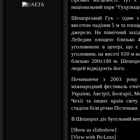
національний парк “Гуцульщ
Шешорський Гук – один з 
висотою падіння 5 м та площ
джерело. На північний захі
Лебедин площею близько 4
уголовиною в центрі, що є 
уголовини, на висоті 650 м 
близько 200х100 м. Шешори 
людей відвідують його.
Починаючи з 2003 року
міжнародний фестиваль етніч
України, Австрії, Болгарії, М
Чехії та інших країн світу
стадіон біля річки Пістеньки.
В Шешорах діє бугельний ви
[Show as slideshow]
[View with PicLens]