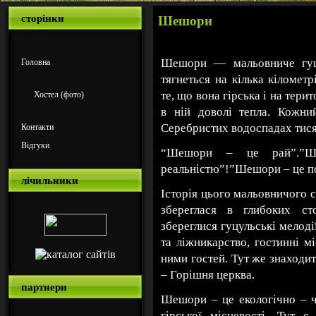
сторінки
Шешори
Шешори — мальовниче гуцу
Головна
тягнеться на кілька кіломет
те, що вона гірська і на тери
Хостел (фото)
в ній доволі тепла. Кожн
Серебристих водоспадах тисячі
Контакти
Відгуки
“Шешори – це рай”.”Ш
реальністю”!”Шешори – це пол
лічильники
Історія цього мальовничого се
збереглася в глибоких ст
збереглися гуцульські мелодії
та ліжникарство, гостинні м
ними гостей. Тут же знаходи
– Горішня церква.
партнери
Шешори – це екологічно – ч
гірської місцевості. Тут 