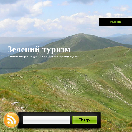
головна
Зелений туризм
З нами вгори -в дощ і сніг, бо ми кращі від усіх.