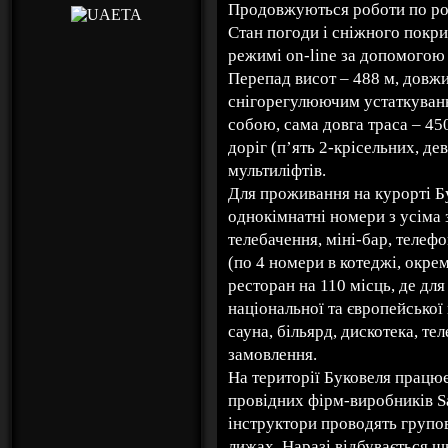
Продовжуються роботи по ро
Стан погоди і сніжного покри
режимі on-line за допомогою 
Перепад висот – 488 м, довжин
снігорегулюючим устаткування
собою, сама довга траса – 45
доріг (п’ять 2-крісельних, дев
мультиліфтів.
Для проживання на курорті Бу
однокімнатні номери з усіма 
телебачення, міні-бар, телеф
(по 4 номери в котеджі, окре
ресторан на 110 місць, де дл
національної та європейської
сауна, більярд, дискотека, те
замовлення.
На території Буковеля працю
провідних фірм-виробників Sa
інструктори проводять групові
лижах. Наразі відбувається ш