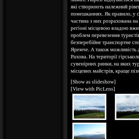
які створюють належний рівен
помешканнях. Як правило, у 
частина з них розрахована на
регіоні місцевою владою вжи
проблем перевезення туристів
безперебійне транспортне сп
Яремче. А також можливість д
Рахова. На території гірськ
сувенірних ринки, на яких т
місцевих майстрів, краще пі
[Show as slideshow]
[View with PicLens]