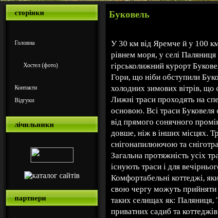
сторінки
Буковель
У 30 км від Яремче й у 100 км
Головна
рівнем моря, у селі Паляниця
гірськолижний курорт Букове
Хостел (фото)
Гори, що ніби обступили Буков
холодних зимових вітрів, що
Контакти
Лижні траси проходять на спе
Відгуки
основою. Всі траси Буковеля
від прямого сонячного промін
лічильники
довше, ніж в інших місцях. Т
снігонапилюючою та сніготр
Загальна протяжність усіх тра
існують траси і для вечірньог
Комфортабельні коттеджі, яки
свою чергу можуть прийняти 
партнери
таких селищах як: Паляниця, 
приватних садиб та коттеджів,