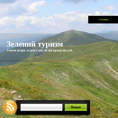
головна
Зелений туризм
З нами вгори -в дощ і сніг, бо ми кращі від усіх.