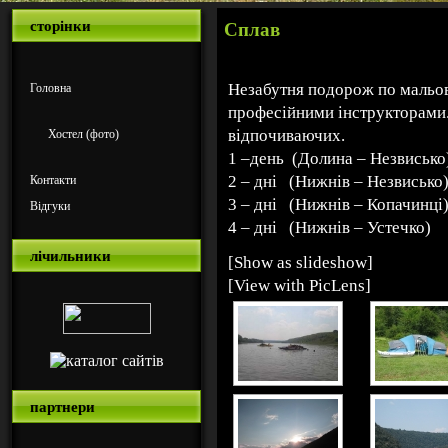
сторінки
Сплав
Незабутня подорож по мальов
Головна
професійними інструкторами.
відпочиваючих.
Хостел (фото)
1 –день (Долина – Незвисько
2 – дні (Нижнів – Незвисько
Контакти
3 – дні (Нижнів – Копачинці
Відгуки
4 – дні (Нижнів – Устечко)
лічильники
[Show as slideshow]
[View with PicLens]
партнери