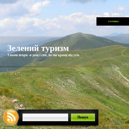
головна
Зелений туризм
З нами вгори -в дощ і сніг, бо ми кращі від усіх.